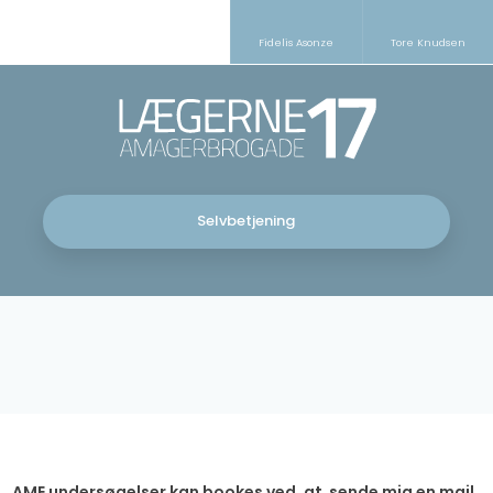
Fidelis Asonze​
Tore Knudsen
Selvbetjening
AME undersøgelser kan bookes ved, at sende mig en mail