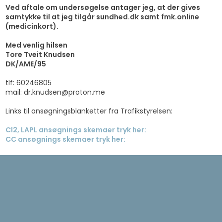
Ved aftale om undersøgelse antager jeg, at der gives
samtykke til at jeg tilgår sundhed.dk samt fmk.online
(medicinkort).
Med venlig hilsen
Tore Tveit Knudsen
​DK/AME/95
​tlf: 60246805
mail: dr.knudsen@proton.me
Links til ansøgningsblanketter fra Trafikstyrelsen:
Cl2, LAPL ansøgnings skemaer tryk her:
CC ansøgnings skemaer tryk her: