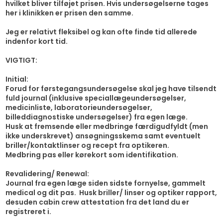
hvilket bliver tilføjet prisen. Hvis undersøgelserne tages
her i klinikken er prisen den samme.
Jeg er relativt fleksibel og kan ofte finde tid
allerede
indenfor kort tid.
VIGTIGT:
Initial:
Forud for førstegangsundersøgelse skal jeg have tilsendt
fuld journal (inklusive speciallægeundersøgelser,
medicinliste, laboratorieundersøgelser,
billeddiagnostiske undersøgelser) fra egen læge.
Husk at fremsende eller medbringe færdigudfyldt (men
ikke underskrevet) ansøgningsskema samt eventuelt
briller/kontaktlinser og recept fra optikeren.
Medbring
pas eller kørekort som identifikation.
Revalidering/ Renewal:
Journal fra egen læge siden sidste fornyelse, gammelt
medical og dit pas. Husk briller/ linser og optiker rapport,
desuden cabin crew attestation fra det land du er
registreret i.