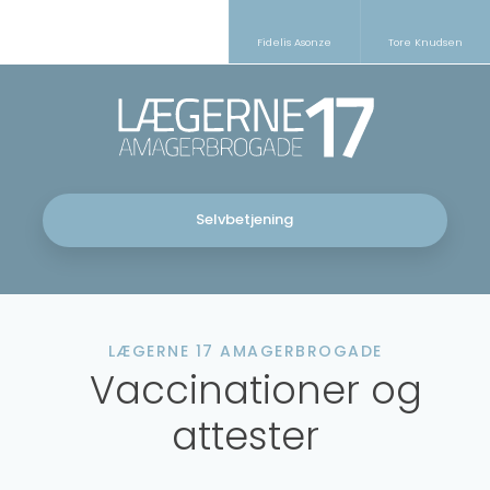
Fidelis Asonze​
Tore Knudsen
Selvbetjening
LÆGERNE 17 AMAGERBROGADE​
​​​ Vaccinationer og
attester